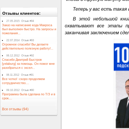
Теперь у вас есть такая
Отзывы клиентов:
В этой небольшой кни
27.05.2015 Отзыв #94
охватывают все этапы пр
Заказ на написание кода Макроса
был выполнен быстро. На запросы и
заканчивая заключением сде
пожелания...
22.07.2014 Отзыв #93
Огромное спасибо! Вы делаете
действительно полезную работу!...
06.12.2012 Отзыв #92
Спасибо Дмитрий Быстров
[yelaburg] за помощь. Он помог мне
разобраться с эксел...
06.11.2012 Отзыв #91
Все чотко! -скоро продолжем
сотрудничество....
09.10.2012 Отзыв #90
Программа была сделана по Т/З и в
срок....
Все отзывы (94)