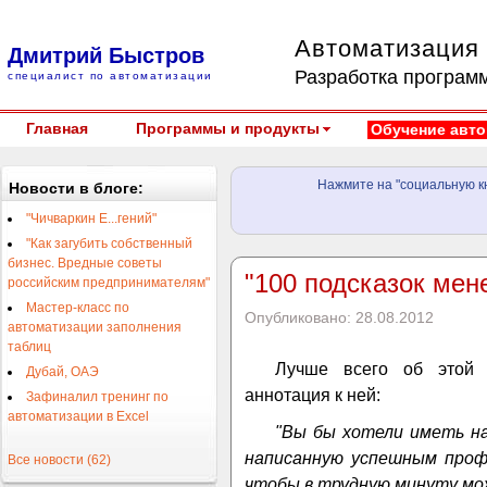
Автоматизация 
Дмитрий Быстров
Разработка программ
специалист по автоматизации
Главная
Программы и продукты
Обучение авто
Нажмите на "социальную кн
Новости в блоге:
"Чичваркин Е...гений"
"Как загубить собственный
бизнес. Вредные советы
"100 подсказок мен
российским предпринимателям"
Мастер-класс по
Опубликовано: 28.08.2012
автоматизации заполнения
таблиц
Лучше всего об этой м
Дубай, ОАЭ
аннотация к ней:
Зафиналил тренинг по
автоматизации в Excel
"Вы бы хотели иметь на
написанную успешным проф
Все новости (62)
чтобы в трудную минуту мож