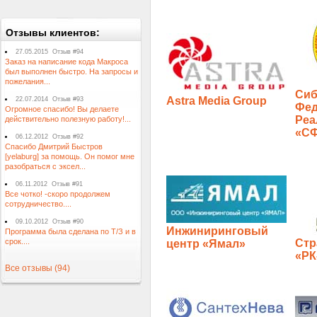
Отзывы клиентов:
27.05.2015 Отзыв #94
Заказ на написание кода Макроса
был выполнен быстро. На запросы и
пожелания...
Сиб
Astra Media Group
22.07.2014 Отзыв #93
Фед
Огромное спасибо! Вы делаете
Реа
действительно полезную работу!...
«С
06.12.2012 Отзыв #92
Спасибо Дмитрий Быстров
[yelaburg] за помощь. Он помог мне
разобраться с эксел...
06.11.2012 Отзыв #91
Все чотко! -скоро продолжем
сотрудничество....
09.10.2012 Отзыв #90
Инжиниринговый
Программа была сделана по Т/З и в
срок....
Стр
центр «Ямал»
«РК
Все отзывы (94)