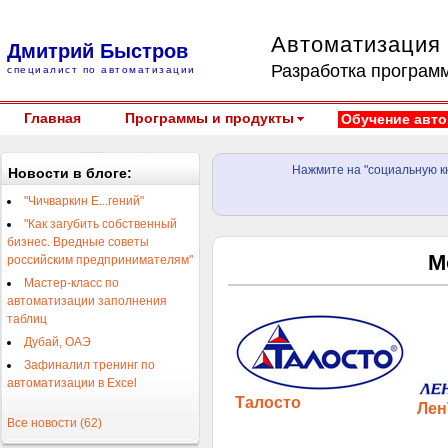
Автоматизация 
Дмитрий Быстров
Разработка программ
специалист по автоматизации
Главная
Программы и продукты
Обучение авто
Нажмите на "социальную кн
Новости в блоге:
"Чичваркин Е...гений"
"Как загубить собственный
бизнес. Вредные советы
М
российским предпринимателям"
Мастер-класс по
автоматизации заполнения
таблиц
Дубай, ОАЭ
Зафиналил тренинг по
автоматизации в Excel
Талосто
Лен
Все новости (62)